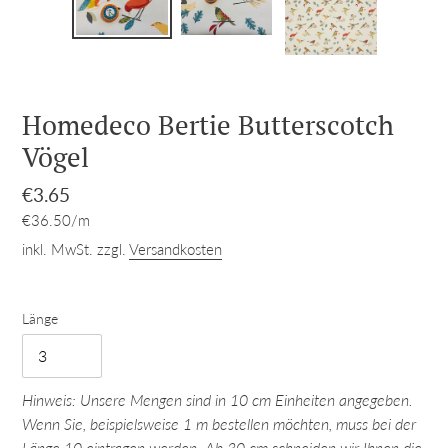
Homedeco Bertie Butterscotch
Vögel
Normaler
€3.65
pro
Preis
Einzelpreis
€36.50
/
m
inkl. MwSt. zzgl.
Versandkosten
Länge
Hinweis: Unsere Mengen sind in 10 cm Einheiten angegeben.
Wenn Sie, beispielsweise 1 m bestellen möchten, muss bei der
Länge 10 eintragen werden. Ab 30 cm schneiden wir Ihnen die