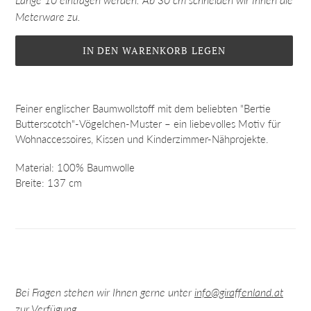
Meterware zu.
IN DEN WARENKORB LEGEN
Produkt
wird
Feiner englischer Baumwollstoff mit dem beliebten "Bertie
zum
Butterscotch"-Vögelchen-Muster – ein liebevolles Motiv für
Warenkorb
Wohnaccessoires, Kissen und Kinderzimmer-Nähprojekte.
hinzugefügt
Material: 100% Baumwolle
Breite: 137 cm
Bei Fragen stehen wir Ihnen gerne unter
info@giraffenland.at
zur Verfügung.