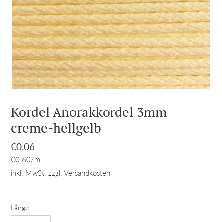
Kordel Anorakkordel 3mm
creme-hellgelb
Normaler
€0.06
pro
Preis
Einzelpreis
€0.60
/
m
inkl. MwSt. zzgl.
Versandkosten
Länge